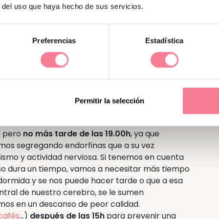
es
de irnos a
dormir
. Los médicos recomiendan
r del uso que haya hecho de sus servicios.
posible, no trabajando en alguna función, y para
gestiva hubiese acabado antes de acostarnos.
nos hora y media antes de dormirnos. Las
Preferencias
Estadística
la segregación de melatonina y como ya sabemos
s más le llegará al bebé. ¿Qué puedo hacer
ara recoger u ordenar, el cuarto o la casa, antes
 papel todas las cosas que tengo para el día
 escrito (sirve también para liberar la mente de
Permitir la selección
as estipulado (ducha, crema, dientes…) y leer
e
pero
no más tarde de las 19.00h
, ya que
emos segregando endorfinas que a su vez
smo y actividad nerviosa. Si tenemos en cuenta
oso dura un tiempo, vamos a necesitar más tiempo
 dormida y se nos puede hacer tarde o que a esa
entral de nuestro cerebro, se le sumen
mos en un descanso de peor calidad.
 cafés
…)
después de las 15h
para prevenir una