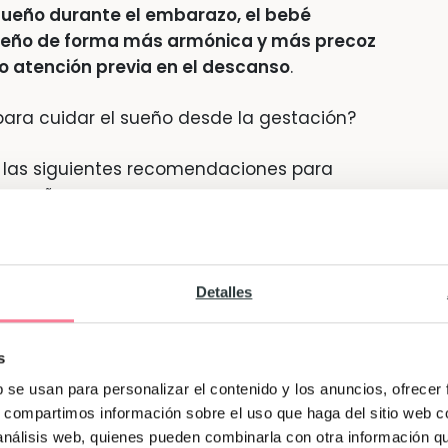
sueño durante el embarazo, el bebé
a-sueño de forma más armónica y más precoz
o atención previa en el descanso
.
ara cuidar el sueño desde la gestación?
las siguientes recomendaciones para
e sueño:
nseguir una adecuada calidad
Detalles
tina de sueño
previa a meterte en la cama. Esto
s
tumbarnos: lavarnos los dientes, echarnos crema,
niente que lo hagamos siempre en el mismo orden
b se usan para personalizar el contenido y los anuncios, ofrecer
idades indican al cerebro que nos estamos
s, compartimos información sobre el uso que haga del sitio web 
 análisis web, quienes pueden combinarla con otra información q