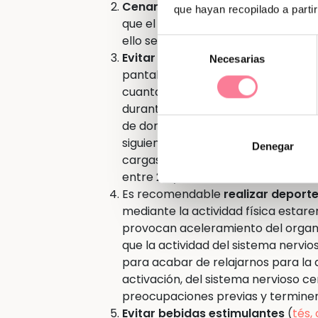
Cenar
entre
dos y tres horas ant
que hayan recopilado a parti
que el cuerpo esté lo más relajado 
ello sería bueno que la función di
Selección
Evitar pantallas
dos horas
o al me
Necesarias
de
pantallas ralentizan o paralizan 
consentimiento
cuanta más melatonina segreguemo
durante este tiempo? Aprovechar p
de dormir, apuntar en una agenda o
siguiente o repasar lo que ya tengo
Denegar
cargas), la rutina de sueño que hay
entre 20 y 30 minutos.
Es recomendable
realizar
deport
mediante la actividad física estar
provocan aceleramiento del organi
que la actividad del sistema nervi
para acabar de relajarnos para la
activación, del sistema nervioso c
preocupaciones previas y termine
Evitar bebidas estimulantes
(
tés,