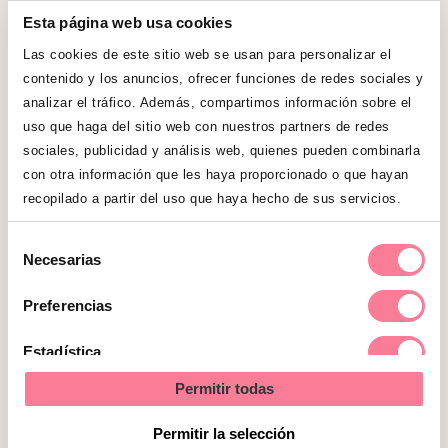
Esta página web usa cookies
Hay algo en lo que sí coinciden los
Las cookies de este sitio web se usan para personalizar el
expertos y es que en combinar distintas
contenido y los anuncios, ofrecer funciones de redes sociales y
analizar el tráfico. Además, compartimos información sobre el
clases de cocinado para aprovechar al
uso que haga del sitio web con nuestros partners de redes
máximo los nutrientes es la clave para que
sociales, publicidad y análisis web, quienes pueden combinarla
la dieta sea completa y equilibrada. Ya se
con otra información que les haya proporcionado o que hayan
ha demostrado que las verduras durante
recopilado a partir del uso que haya hecho de sus servicios.
la cocción pierden gran parte de sus
vitaminas hidrosolubles, por lo que
Selección
Necesarias
de
cocinarlas al vapor y poco tiempo no
consentimiento
alterará sus propiedades.
Preferencias
Estadística
La carne o los pescados podemos
cocinarlos poco tiempo, no es necesario
Permitir todas
Marketing
pasarnos porque se desnaturalizan parte
Permitir la selección
de sus grasas y proteínas, destruye