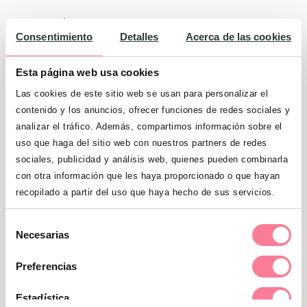
También se libera en altas dosis en la
Consentimiento
Detalles
Acerca de las cookies
lactancia
, como respuesta a la
estimulación del pezón que realiza el
Esta página web usa cookies
bebé al succionar
, provocando la
Las cookies de este sitio web se usan para personalizar el
secreción de leche.
contenido y los anuncios, ofrecer funciones de redes sociales y
analizar el tráfico. Además, compartimos información sobre el
¿Y que és la oxitocina sintética?
uso que haga del sitio web con nuestros partners de redes
sociales, publicidad y análisis web, quienes pueden combinarla
La oxitocina
se sintetizó artificialmente
con otra información que les haya proporcionado o que hayan
por primera vez en 1953
y, debido al papel
recopilado a partir del uso que haya hecho de sus servicios.
esencial que juega en el parto, desde los
Selección
años 60 se aplica su versión sintética vía
Necesarias
de
intravenosa de manera rutinaria en
consentimiento
Preferencias
muchos paritorios para inducir el parto o
acelerarlo.
Estadística