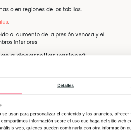
as o en regiones de los tobillos.
les
.
bido al aumento de la presión venosa y el
ros inferiores.
s a desarrollar varices?
varices por primera vez en el embarazo
, es
ore en aquellas que ya las padecen. Existe
Detalles
varices
, así que si tu madre las padeció es
que
.
También es más frecuente en
jeres que esperan más de un bebé
, en
s
decido
varices en embarazos anteriores
.
b se usan para personalizar el contenido y los anuncios, ofrecer
s, compartimos información sobre el uso que haga del sitio web 
 luz
, particularmente si no las tenías antes
 análisis web, quienes pueden combinarla con otra información q