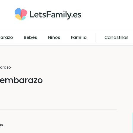
arazo
Bebés
Niños
Familia
Canastillas
barazo
l embarazo
ns