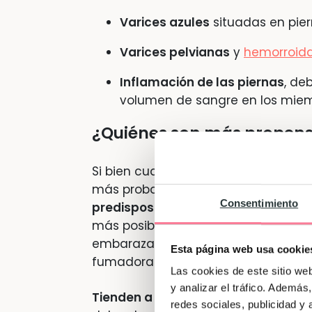
Varices azules
situadas en piern
Varices pelvianas
y
hemorroida
Inflamación de las piernas
, de
volumen de sangre en los miemb
¿Quiénes son más propensa
Si bien cualquier mujer puede sufrir
más probable que la condición empe
Consentimiento
predisposición genética a padecer 
más posible que a ti también te to
embarazadas con sobrepeso, en
mu
Esta página web usa cookie
fumadoras y en quienes ya han pa
Las cookies de este sitio we
y analizar el tráfico. Ademá
Tienden a mejorar después de dar a
redes sociales, publicidad y