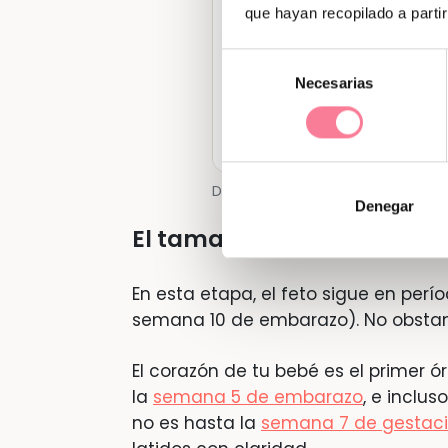
que hayan recopilado a parti
Selección
Necesarias
de
consentimiento
Desarrollo embrionario tempra
Denegar
El tamaño del bebé de la 5
En esta etapa, el feto sigue en per
semana 10 de embarazo). No obsta
El corazón de tu bebé es el primer
la
semana 5 de embarazo
, e inclu
no es hasta la
semana 7 de gestac