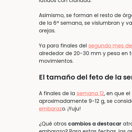
latidos con claridad.
Asimismo, se forman el resto de órga
de la 6ª semana, se vislumbran y van
orejas.
Ya para finales del
segundo mes de
alrededor de 20-30 mm y pesa en tor
movimientos.
El tamaño del feto de la s
A finales de la
semana 12
, en que e
aproximadamente 9-12 g, se conside
embaraz
o. ¡Yuju!
¿Qué otros
cambios a destacar
atra
embarazo? Para estas fechas, las ar