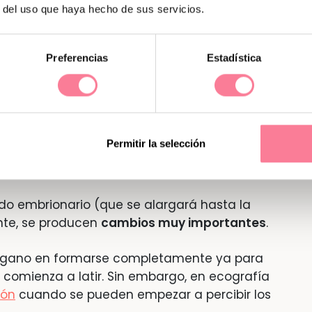
r del uso que haya hecho de sus servicios.
Preferencias
Estadística
no
Permitir la selección
ª a la 8ª semana de gestación
íodo embrionario (que se alargará hasta la
nte, se producen
cambios muy importantes
.
 órgano en formarse completamente ya para
so comienza a latir. Sin embargo, en ecografía
ión
cuando se pueden empezar a percibir los