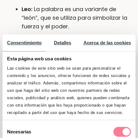
Leo:
La palabra es una variante de
“león”, que se utiliza para simbolizar la
fuerza y el poder.
Eric:
(también Erik) Procede del
Consentimiento
Detalles
Acerca de las cookies
nórdico antiguo y significa
“gobernante poderoso”.
Esta página web usa cookies
Las cookies de este sitio web se usan para personalizar el
Gael:
Nombre celta que significa “el
contenido y los anuncios, ofrecer funciones de redes sociales y
hombre dotado de generosidad”.
analizar el tráfico. Además, compartimos información sobre el
uso que haga del sitio web con nuestros partners de redes
Noa:
Este nombre puede ser usado
sociales, publicidad y análisis web, quienes pueden combinarla
indistintamente para niños y para
con otra información que les haya proporcionado o que hayan
niñas, aunque en masculino suele
recopilado a partir del uso que haya hecho de sus servicios.
llevar una h al final. Su origen es
bíblico y significa “delicia”.
Selección
Necesarias
de