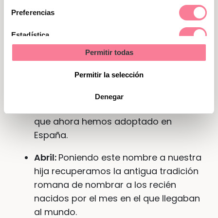
Chloe:
Viene del griego (es muy usado
consentimiento
Preferencias
en Francia) y significa “brote verde en
una planta o flor”.
Estadística
Permitir todas
Vega:
Su origen es cristiano (hace
Marketing
referencia a la Virgen de la Vega).
Permitir la selección
Mia:
Diminutivo de María. Muy usado
Denegar
en países anglosajones y Alemania, y
que ahora hemos adoptado en
España.
Abril:
Poniendo este nombre a nuestra
hija recuperamos la antigua tradición
romana de nombrar a los recién
nacidos por el mes en el que llegaban
al mundo.