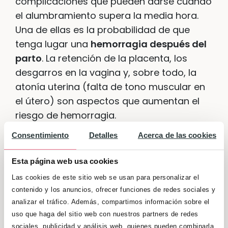
complicaciones que pueden darse cuando
el alumbramiento supera la media hora.
Una de ellas es la probabilidad de que
tenga lugar una
hemorragia después del
parto
. La retención de la placenta, los
desgarros en la vagina y, sobre todo, la
atonía uterina (falta de tono muscular en
el útero) son aspectos que aumentan el
riesgo de hemorragia.
Consentimiento
Detalles
Acerca de las cookies
Algunos especialistas coinciden en que
es
preferible que el alumbramiento sea
Esta página web usa cookies
natural
, siempre y cuando la madre
Las cookies de este sitio web se usan para personalizar el
genere la suficiente oxitocina. Y es que el
contenido y los anuncios, ofrecer funciones de redes sociales y
alumbramiento dirigido puede aumentar
analizar el tráfico. Además, compartimos información sobre el
las posibilidades de
sufrir lesiones o
uso que haga del sitio web con nuestros partners de redes
hemorragias
. Sí existe una opinión
sociales, publicidad y análisis web, quienes pueden combinarla