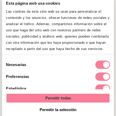
mucho calor, ya que transpirar
Esta página web usa cookies
aumenta la irritación de la piel y el
Las cookies de este sitio web se usan para personalizar el
consecuente picor.
contenido y los anuncios, ofrecer funciones de redes sociales y
analizar el tráfico. Además, compartimos información sobre el
Los casos más intensos de picor
uso que haga del sitio web con nuestros partners de redes
sociales, publicidad y análisis web, quienes pueden combinarla
pueden tratarse con medicamentos,
con otra información que les haya proporcionado o que hayan
pero recuerda que
nunca debes
recopilado a partir del uso que haya hecho de sus servicios.
administrártelos por tu cuenta,
sino
que deben ser indicados por el
Selección
Necesarias
médico.
de
consentimiento
Preferencias
Estadística
Permitir todas
Marketing
Permitir la selección