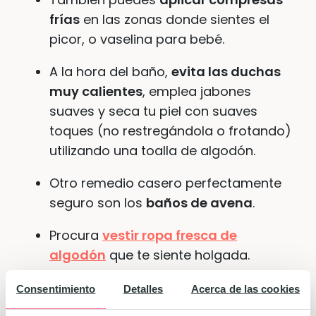
frías
en las zonas donde sientes el
picor, o vaselina para bebé.
A la hora del baño,
evita las duchas
muy calientes
, emplea jabones
suaves y seca tu piel con suaves
toques (no restregándola o frotando)
utilizando una toalla de algodón.
Otro remedio casero perfectamente
seguro son los
baños de avena
.
Procura
vestir ropa fresca de
algodón
que te siente holgada.
Evita la exposición al sol
o
Consentimiento
Detalles
Acerca de las cookies
permanecer en sitios donde hace