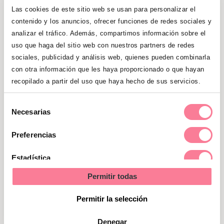
Cuidados e higiene de la cicatriz
Las cookies de este sitio web se usan para personalizar el
de la cesárea
contenido y los anuncios, ofrecer funciones de redes sociales y
analizar el tráfico. Además, compartimos información sobre el
uso que haga del sitio web con nuestros partners de redes
Te hablamos de los cuidados principales
sociales, publicidad y análisis web, quienes pueden combinarla
de la cicatriz de la cesárea.
con otra información que les haya proporcionado o que hayan
recopilado a partir del uso que haya hecho de sus servicios.
Selección
Necesarias
de
consentimiento
Preferencias
Estadística
Permitir todas
Marketing
Permitir la selección
Denegar