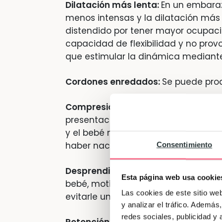
Dilatación más lenta:
En un embara
menos intensas y la dilatación más 
distendido por tener mayor ocupació
capacidad de flexibilidad y no pro
que estimular la dinámica median
Cordones enredados:
Se puede pro
Compresión- Prolapso de cordón:
C
presentación del segundo bebé hay
y el bebé no reciba suficiente oxígen
haber nacido (prolapso).
Consentimiento
Desprendimiento de la placenta:
Pu
Esta página web usa cookie
bebé, motivo por el cual hay que e
Las cookies de este sitio we
evitarle un sufrimiento fetal.
y analizar el tráfico. Ademá
redes sociales, publicidad y