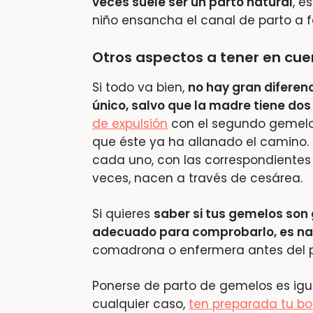
veces suele ser un parto natural
, e
niño ensancha el canal de parto a 
Otros aspectos a tener en cu
Si todo va bien,
no hay gran diferen
único, salvo que la madre tiene dos
de expulsión
con el segundo gemelo 
que éste ya ha allanado el camino. 
cada uno, con las correspondientes c
veces, nacen a través de cesárea.
Si quieres
saber si tus gemelos so
adecuado para comprobarlo, es na
comadrona o enfermera antes del p
Ponerse de parto de gemelos es igua
cualquier caso,
ten preparada tu bol