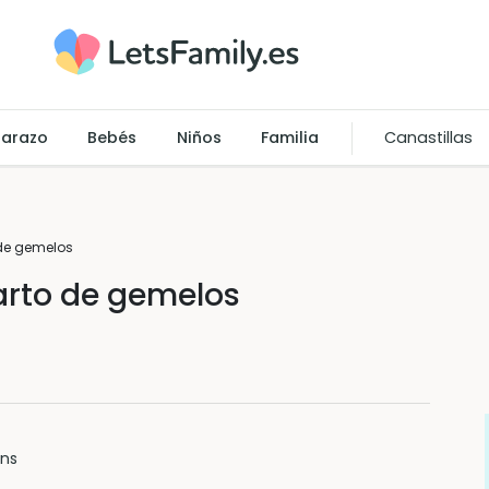
arazo
Bebés
Niños
Familia
Canastillas
 de gemelos
arto de gemelos
ins