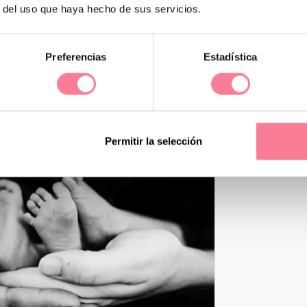
o se necesitará hacer un alumbramiento
r del uso que haya hecho de sus servicios.
cuando el útero está muy dilatado y no
Preferencias
Estadística
a con la administración de fármacos.
Permitir la selección