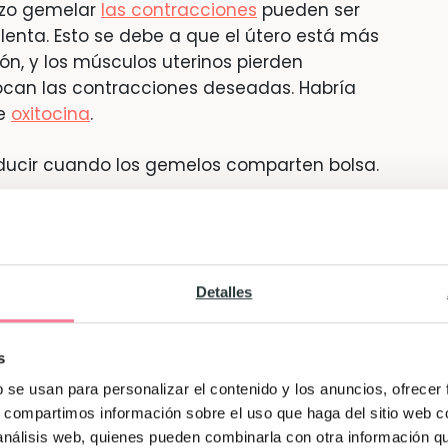
zo gemelar
las contracciones
pueden ser
lenta. Esto se debe a que el útero está más
n, y los músculos uterinos pierden
vocan las contracciones deseadas. Habría
te
oxitocina
.
ducir cuando los gemelos comparten bolsa.
uando el cordón se adelanta a la
 peligro de que el cordón quede comprimido
o, lo mismo que si sale al exterior antes de
Detalles
ede suceder tras el nacimiento del primer
s
xtraer de inmediato al segundo gemelo para
b se usan para personalizar el contenido y los anuncios, ofrecer
s, compartimos información sobre el uso que haga del sitio web 
 análisis web, quienes pueden combinarla con otra información q