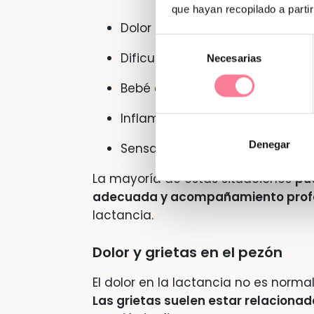
que hayan recopilado a parti
Dolor o grietas en el pezón
Selección
Dificultades en el agarre o la t
Necesarias
de
consentimiento
Bebé que se duerme en el pech
Inflamación del pecho (ingurgit
Denegar
Sensación de poca o de demas
La mayoría de estas situaciones
pu
adecuada y acompañamiento prof
lactancia.
Dolor y grietas en el pezón
El dolor en la lactancia no es norma
Las grietas suelen estar relaciona