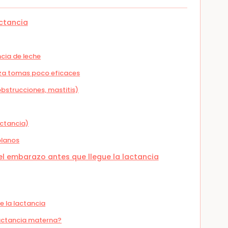
actancia
ncia de leche
iza tomas poco eficaces
obstrucciones, mastitis)
actancia)
planos
l embarazo antes que llegue la lactancia
e la lactancia
lactancia materna?