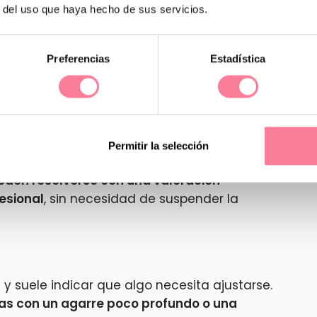
r del uso que haya hecho de sus servicios.
ransferencia de leche
Preferencias
Estadística
o o realiza tomas poco eficaces
ación, obstrucciones, mastitis)
Permitir la selección
iada leche
eden resolverse con una valoración
esional
, sin necesidad de suspender la
l y suele indicar que algo necesita ajustarse.
das con un agarre poco profundo o una