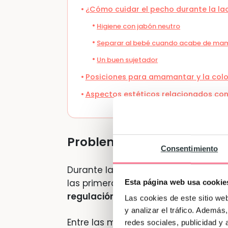
¿Cómo cuidar el pecho durante la l
Higiene con jabón neutro
Separar al bebé cuando acabe de ma
Un buen sujetador
Posiciones para amamantar y la colo
Aspectos estéticos relacionados con
Problemas que pueden surg
Consentimiento
Durante la lactancia pueden aparec
las primeras semanas
generalmente
Esta página web usa cookie
regulación de la producción de lech
Las cookies de este sitio we
y analizar el tráfico. Ademá
Entre las más frecuentes se encuent
redes sociales, publicidad y