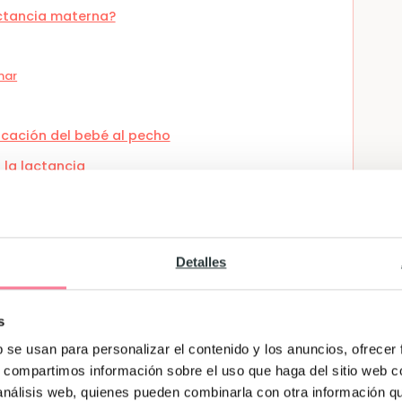
actancia materna?
mar
cación del bebé al pecho
 la lactancia
ir en la lactancia
Detalles
er diferentes dificultades, especialmente en
 relacionadas con el agarre, la succión o la
s
e.
b se usan para personalizar el contenido y los anuncios, ofrecer
s, compartimos información sobre el uso que haga del sitio web 
ran:
 análisis web, quienes pueden combinarla con otra información q