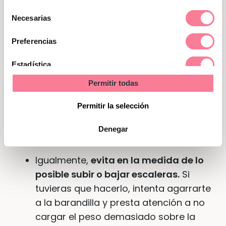
acuérdate de mantener la espalda
Selección
recta,
no pases mucho tiempo en la
Necesarias
de
misma postura
y levántate y camina
consentimiento
cada cierto tiempo.
Preferencias
Como hemos visto, con las hormonas
Estadística
las articulaciones se vuelven más
Permitir todas
Marketing
flexibles, por lo que, para evitar
Permitir la selección
dolores y posibles lesiones,
se
desaconseja levantar peso durante
Denegar
tu embarazo
.
Igualmente,
evita en la medida de lo
posible subir o bajar escaleras.
Si
tuvieras que hacerlo, intenta agarrarte
a la barandilla y presta atención a no
cargar el peso demasiado sobre la