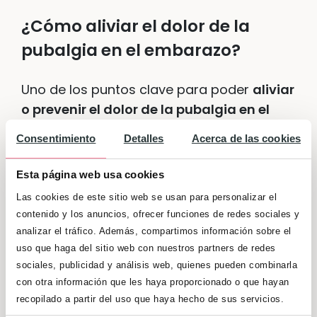
¿Cómo aliviar el dolor de la
pubalgia en el embarazo?
Uno de los puntos clave para poder
aliviar
o prevenir el dolor de la pubalgia en el
embarazo
es el mantener una buena
Consentimiento
Detalles
Acerca de las cookies
higiene postural. Pero además, el ejercicio,
una dieta equilibrada y acudir a un
Esta página web usa cookies
especialista en caso necesario pueden ser
Las cookies de este sitio web se usan para personalizar el
de gran ayuda si se sufre esta dolencia.
contenido y los anuncios, ofrecer funciones de redes sociales y
analizar el tráfico. Además, compartimos información sobre el
Evita
estar demasiado tiempo de pie
.
uso que haga del sitio web con nuestros partners de redes
sociales, publicidad y análisis web, quienes pueden combinarla
con otra información que les haya proporcionado o que hayan
En el caso de que estés sentada,
recopilado a partir del uso que haya hecho de sus servicios.