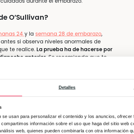
 cuidados durante el embarazo.
de O’Sullivan?
manas 24
y la
semana 28 de embarazo
,
 antes si observa niveles anormales de
ue te realice.
La prueba ha de hacerse por
ianoche anterior.
Se recomienda que te
 para leer y que te reserves media jornada,
a un par de horas.
Detalles
s
b se usan para personalizar el contenido y los anuncios, ofrecer
s, compartimos información sobre el uso que haga del sitio web 
 análisis web, quienes pueden combinarla con otra información q