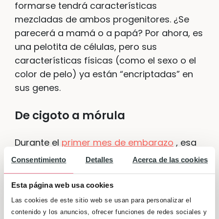
formarse tendrá características
mezcladas de ambos progenitores. ¿Se
parecerá a mamá o a papá? Por ahora, es
una pelotita de células, pero sus
características físicas (como el sexo o el
color de pelo) ya están “encriptadas” en
sus genes.
De cigoto a mórula
Durante el
primer mes de embarazo
, esa
primera célula fecundada conocida como
Consentimiento
Detalles
Acerca de las cookies
cigoto –palabra que deriva de un término
griego para “unido”- desciende por la
Esta página web usa cookies
trompa de Falopio hasta llegar al útero. Se
Las cookies de este sitio web se usan para personalizar el
irá dividiendo en varias células, aunque
contenido y los anuncios, ofrecer funciones de redes sociales y