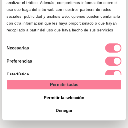
todavía no aumenta de tamaño. Cuando
analizar el tráfico. Además, compartimos información sobre el
uso que haga del sitio web con nuestros partners de redes
tenga 32 células, después de 4 días, se lo
sociales, publicidad y análisis web, quienes pueden combinarla
llamará mórula, justamente porque parece
con otra información que les haya proporcionado o que hayan
una mora muy pero muy pequeñita.
recopilado a partir del uso que haya hecho de sus servicios.
Algo importante de esta etapa es que las
Selección
Necesarias
células todavía están indiferenciadas, es
de
decir, que son todas iguales. Pronto, un
consentimiento
Preferencias
grupo de células envolverá a otro grupo y
entonces se diferenciarán las que
Estadística
formarán la placenta de las que
Permitir todas
Marketing
constituirán el embrión.
Permitir la selección
¿Puedes sentir algo tú en los
Denegar
primeros días de embarazo?