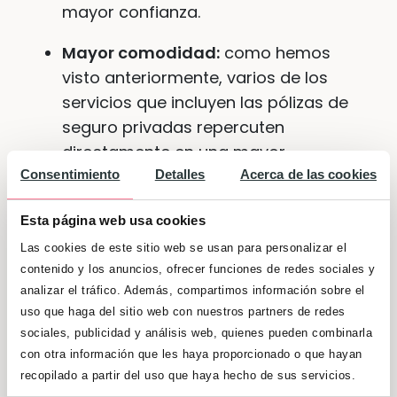
mayor confianza.
Mayor comodidad:
como hemos
visto anteriormente, varios de los
servicios que incluyen las pólizas de
seguro privadas repercuten
directamente en una mayor
comodidad para la mamá, el bebé y
Consentimiento
Detalles
Acerca de las cookies
el acompañante cuando llega el
Esta página web usa cookies
momento del parto. El traslado en
ambulancia y, sobre todo, el poder
Las cookies de este sitio web se usan para personalizar el
contenido y los anuncios, ofrecer funciones de redes sociales y
disponer de una habitación privada
analizar el tráfico. Además, compartimos información sobre el
con cama para el acompañante y
uso que haga del sitio web con nuestros partners de redes
baño privado, suponen una
sociales, publicidad y análisis web, quienes pueden combinarla
comodidad extra que no se tiene en
con otra información que les haya proporcionado o que hayan
los hospitales públicos.
recopilado a partir del uso que haya hecho de sus servicios.