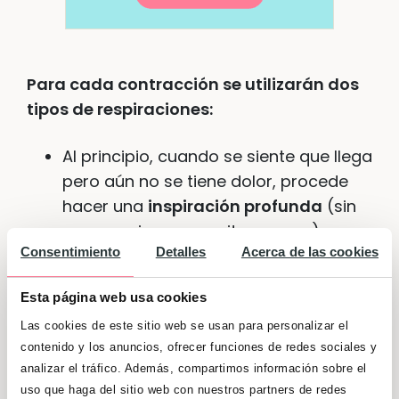
Para cada contracción se utilizarán dos
tipos de respiraciones:
Al principio, cuando se siente que llega
pero aún no se tiene dolor, procede
hacer una
inspiración profunda
(sin
ser excesiva para evitar mareo)
y una
Consentimiento
Detalles
Acerca de las cookies
espiración lenta
.
A partir de este momento, en que el
Esta página web usa cookies
dolor se percibe gradualmente, hay
Las cookies de este sitio web se usan para personalizar el
que realizar
respiraciones rápidas
o
contenido y los anuncios, ofrecer funciones de redes sociales y
bien por la nariz (respiraciones cortas
analizar el tráfico. Además, compartimos información sobre el
uso que haga del sitio web con nuestros partners de redes
expulsando el aire en golpes secos