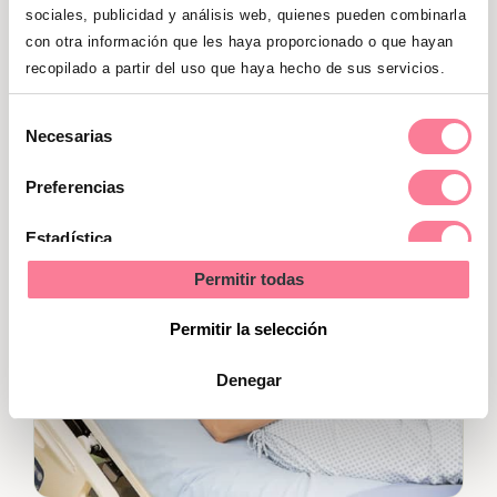
sociales, publicidad y análisis web, quienes pueden combinarla
desde la nariz) o la boca (como si
con otra información que les haya proporcionado o que hayan
inflaras un globo poquito a poco).
recopilado a partir del uso que haya hecho de sus servicios.
Pasado el momento de dolor, hacer
nuevamente una
inspiración
Selección
Necesarias
profunda
y una
espiración lenta
.
de
consentimiento
Preferencias
Estadística
Permitir todas
Marketing
Permitir la selección
Denegar