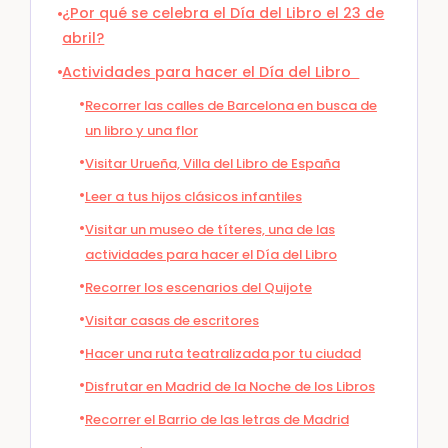
¿Por qué se celebra el Día del Libro el 23 de
abril?
Actividades para hacer el Día del Libro
Recorrer las calles de Barcelona en busca de
un libro y una flor
Visitar Urueña, Villa del Libro de España
Leer a tus hijos clásicos infantiles
Visitar un museo de títeres, una de las
actividades para hacer el Día del Libro
Recorrer los escenarios del Quijote
Visitar casas de escritores
Hacer una ruta teatralizada por tu ciudad
Disfrutar en Madrid de la Noche de los Libros
Recorrer el Barrio de las letras de Madrid