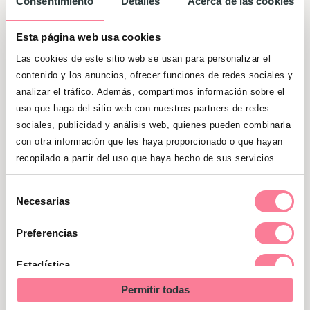
Consentimiento
Detalles
Acerca de las cookies
Infantes) del comienzo de la obra.
La
Solana
, conocida por el cultivo del azafrán
Esta página web usa cookies
y
Tomelloso
, son otros de los lugares en
Las cookies de este sitio web se usan para personalizar el
los que podemos seguir los pasos del
contenido y los anuncios, ofrecer funciones de redes sociales y
ingenioso hidalgo.
analizar el tráfico. Además, compartimos información sobre el
uso que haga del sitio web con nuestros partners de redes
sociales, publicidad y análisis web, quienes pueden combinarla
con otra información que les haya proporcionado o que hayan
recopilado a partir del uso que haya hecho de sus servicios.
Selección
Necesarias
de
consentimiento
Preferencias
Estadística
Permitir todas
Marketing