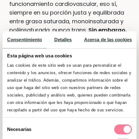
funcionamiento cardiovascular, eso sí,
siempre en su porción justa y equilibrada
entre grasa saturada, monoinsaturada y
poliinsaturada, nunca trans.
Sin embargo,
los azúcares añadidos no conviene
Consentimiento
Detalles
Acerca de las cookies
tomarlos en ningún tipo de
circunstancia.
De unas décadas a esta
Esta página web usa cookies
parte, parece que los productos debían
Las cookies de este sitio web se usan para personalizar el
contener poca grasa, que todo fuera
contenido y los anuncios, ofrecer funciones de redes sociales y
analizar el tráfico. Además, compartimos información sobre el
desnatado, y lo que en realidad afecta a
uso que haga del sitio web con nuestros partners de redes
nuestra salud son los azúcares añadidos,
sociales, publicidad y análisis web, quienes pueden combinarla
en ningún caso los azúcares que
con otra información que les haya proporcionado o que hayan
contienen los alimentos de forma
recopilado a partir del uso que haya hecho de sus servicios.
natural.
Selección
Necesarias
Las frutas, un alimento que debemos
de