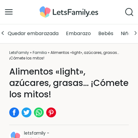
Quedar embarazada
Embarazo
Bebés
Niños
LetsFamily
»
Familia
»
Alimentos «light», azúcares, grasas…
¡Cómete los mitos!
Alimentos «light»,
azúcares, grasas… ¡Cómete
los mitos!
letsfamily
-