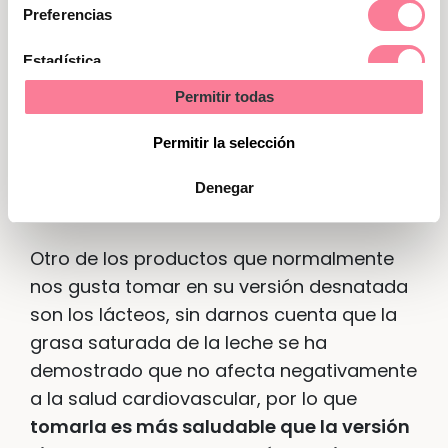
consentimiento
consumir a diario por su gran aporte de
Preferencias
vitaminas, minerales y fibra
, están siendo
Estadística
discriminadas en los últimos tiempos por
la falsa creencia de que nos engordan por
Permitir todas
Marketing
su contenido en azúcares simples, sin
Permitir la selección
embargo, su contenido calórico es bajo y
consumir
3 raciones al día
nos aportan
Denegar
grandes beneficios para nuestra salud.
Otro de los productos que normalmente
nos gusta tomar en su versión desnatada
son los lácteos, sin darnos cuenta que la
grasa saturada de la leche se ha
demostrado que no afecta negativamente
a la salud cardiovascular, por lo que
tomarla es más saludable que la versión