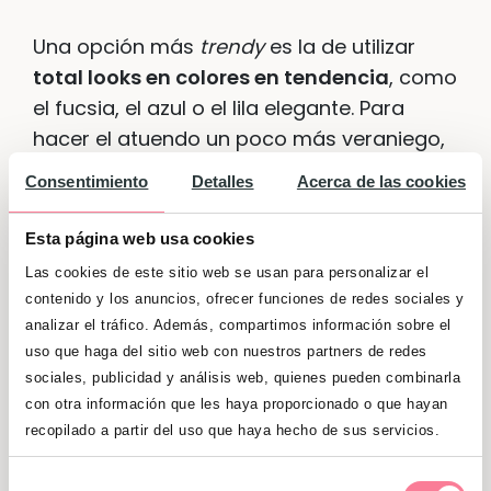
Una opción más
trendy
es la de utilizar
total looks en colores en tendencia
, como
el fucsia, el azul o el lila elegante. Para
hacer el atuendo un poco más veraniego,
opta por trajes de pantalón corto. Y para
Consentimiento
Detalles
Acerca de las cookies
conseguir atuendos más rompedores,
hazte con una blazer
oversize
y mézclala
Esta página web usa cookies
con pantalones de ciclista y tops
Las cookies de este sitio web se usan para personalizar el
deportivos.
contenido y los anuncios, ofrecer funciones de redes sociales y
analizar el tráfico. Además, compartimos información sobre el
uso que haga del sitio web con nuestros partners de redes
Minifaldas
sociales, publicidad y análisis web, quienes pueden combinarla
con otra información que les haya proporcionado o que hayan
Igual que con los vestidos,
puedes
recopilado a partir del uso que haya hecho de sus servicios.
aprovechar tus minifaldas de verano
Selección