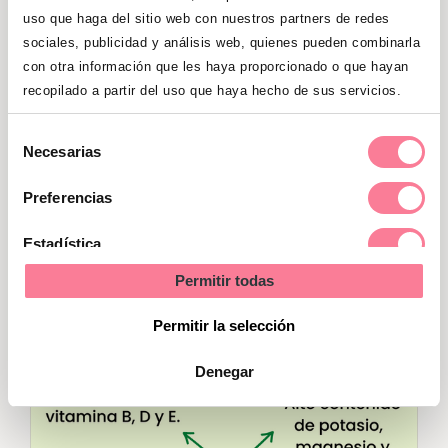
uso que haga del sitio web con nuestros partners de redes
Su
alta proporción de fibra evita el
sociales, publicidad y análisis web, quienes pueden combinarla
estreñimiento
y, en combinación con
con otra información que les haya proporcionado o que hayan
los aceites que aporta, favorece el
recopilado a partir del uso que haya hecho de sus servicios.
buen mantenimiento de los
niveles
Selección
hormonales en el hígado de la
Necesarias
de
embarazada
.
consentimiento
Preferencias
Por si fuera poco, mejora hasta cinco
Estadística
veces la absorción de nutrientes de
otras frutas y verduras, como es el
Permitir todas
Marketing
caso de los carotenoides.
Permitir la selección
Denegar