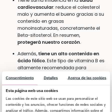
Tiene suma influencia en la
salud
cardiovascular
: reduce el colesterol
malo y aumenta el bueno gracias a su
contenido en grasas
monoinsaturadas, concretamente el
Beta-sitosterol. En resumen,
protegerá nuestro corazón
.
Además,
tiene un alto contenido en
ácido fólico
. Este tipo de vitamina B es
altamente recomendada para
consumir durante el embarazo
, para
Consentimiento
Detalles
Acerca de las cookies
así promover el correcto desarrollo
del feto y evitar malformaciones.
Esta página web usa cookies
Asimismo, se aconseja el aguacate
Las cookies de este sitio web se usan para personalizar el
como buen alimento previo al
contenido y los anuncios, ofrecer funciones de redes sociales y
embarazo y en período de lactancia.
analizar el tráfico. Además, compartimos información sobre el