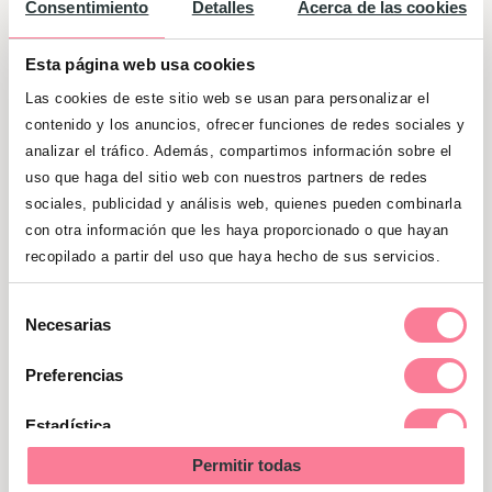
Consentimiento
Detalles
Acerca de las cookies
con una mejora estética, postural y
funcional muy considerable.
Esta página web usa cookies
Las cookies de este sitio web se usan para personalizar el
Es un ejercicio muy sencillo de realizar una
contenido y los anuncios, ofrecer funciones de redes sociales y
vez le hemos cogido el truco, las primeras
analizar el tráfico. Además, compartimos información sobre el
veces tiene su complicación debido a los
uso que haga del sitio web con nuestros partners de redes
factores posturales y respiratorios que
sociales, publicidad y análisis web, quienes pueden combinarla
debemos tener en cuenta, pero todo el
con otra información que les haya proporcionado o que hayan
mundo puede ponerlos en práctica en
recopilado a partir del uso que haya hecho de sus servicios.
cualquier momento, a excepción de las
Selección
mujeres embarazadas y personas con
Necesarias
de
problemas de hipertensión. Para iniciarse
consentimiento
Preferencias
tan sólo se necesita una colchoneta para
mayor comodidad, pero una vez sepamos
Estadística
hacerlos podemos practicarlos en
Permitir todas
cualquier parte, incluso tener nuestra
Marketing