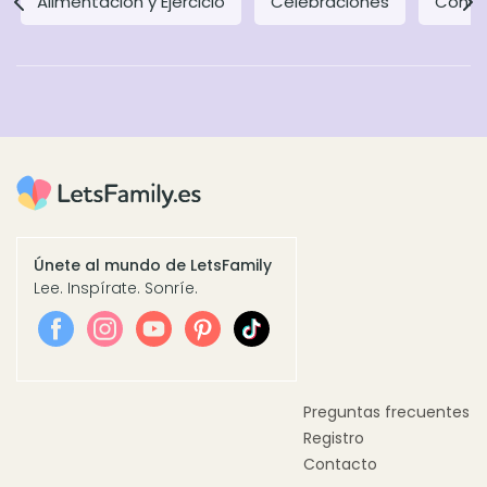
Alimentación y Ejercicio
Celebraciones
Concil
Únete al mundo de LetsFamily
Lee. Inspírate. Sonríe.
Preguntas frecuentes
Registro
Contacto