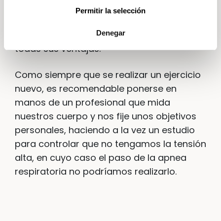
rutina diaria para realizarlos
Permitir la selección
cómodamente en casa, con 10-15 minutos
diarios es suficiente para aprovechar
Denegar
todas sus ventajas.
Como siempre que se realizar un ejercicio
nuevo, es recomendable ponerse en
manos de un profesional que mida
nuestros cuerpo y nos fije unos objetivos
personales, haciendo a la vez un estudio
para controlar que no tengamos la tensión
alta, en cuyo caso el paso de la apnea
respiratoria no podríamos realizarlo.