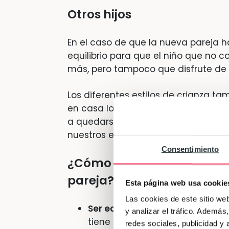
Otros hijos
En el caso de que la nueva pareja h
equilibrio para que el niño que no c
más, pero tampoco que disfrute de 
Los diferentes estilos de crianza t
en casa los niños se acuestan temp
a quedarse en el salón viendo la tel
nuestros ese diferente rasero.
Consentimiento
¿Cómo actuar cuando estoy
pareja?
Esta página web usa cookie
Las cookies de este sitio we
Ser ecuánimes:
En el caso de q
y analizar el tráfico. Ademá
tiene que ir dirigido a tratarlos
redes sociales, publicidad y