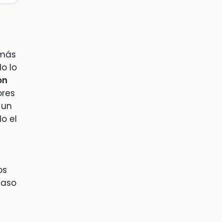
 más
o lo
on
ores
 un
o el
os
caso