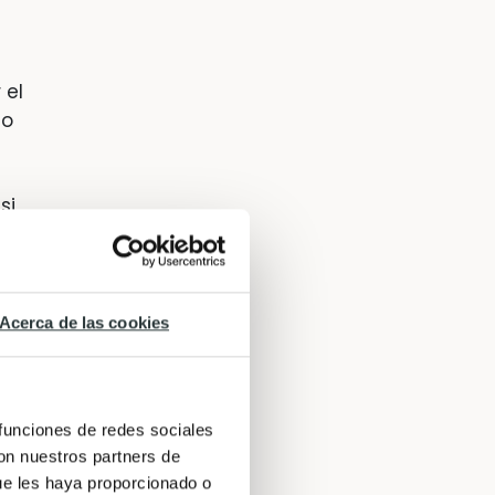
 el
no
si
rado
e los
Acerca de las cookies
 funciones de redes sociales
uerzo
con nuestros partners de
e
ue les haya proporcionado o