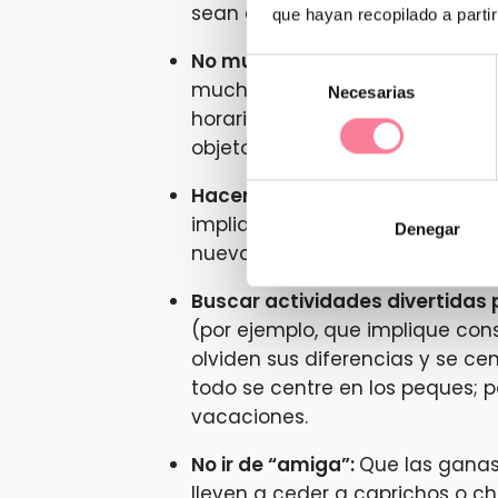
sean ellos los que resuelvan sus
que hayan recopilado a parti
No muchos cambios:
Para los 
Selección
muchos cambios pueden desequ
Necesarias
de
horarios de comida y sueño simi
consentimiento
objetos con los que se sienta
Hacer una excursión “de prueb
implique dormir fuera nos ser
Denegar
nueva convivencia.
Buscar actividades divertidas 
(por ejemplo, que implique co
olviden sus diferencias y se c
todo se centre en los peques; 
vacaciones.
No ir de “amiga”:
Que las ganas
lleven a ceder a caprichos o 