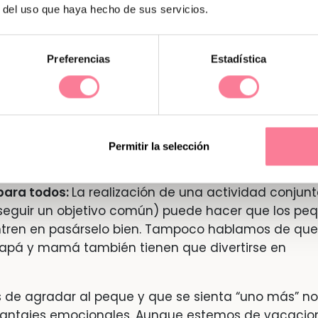
 propios conflictos.
r del uso que haya hecho de sus servicios.
peques que tienen que pasar unos días fuera de ca
ilibrarle. Le ayudará mantener (más o menos)
Preferencias
Estadística
lares a los que tiene en casa, así como llevar con
 cómodo como juguetes, su almohada…
a”:
Hacer una excursión antes de ir de vacaciones 
virá para que todos podamos ir acostumbrándonos a
Permitir la selección
para todos:
La realización de una actividad conjun
nseguir un objetivo común) puede hacer que los pe
entren en pasárselo bien. Tampoco hablamos de que
papá y mamá también tienen que divertirse en
 de agradar al peque y que se sienta “uno más” no
chantajes emocionales. Aunque estemos de vacacio