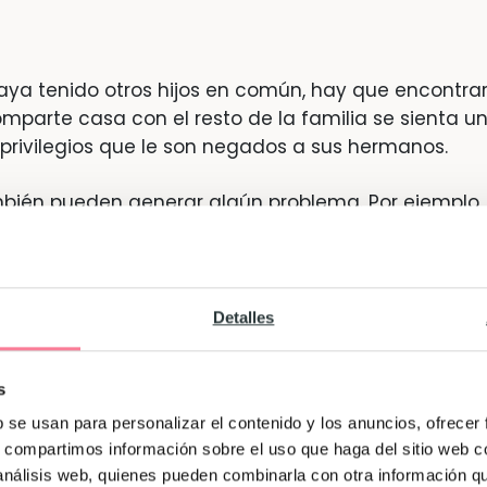
aya tenido otros hijos en común, hay que encontrar
omparte casa con el resto de la familia se sienta u
privilegios que le son negados a sus hermanos.
ambién pueden generar algún problema. Por ejemplo, 
rano pero el hijo de nuestra pareja está acostumb
e hasta que se queda dormido, será difícil explicarl
Detalles
 de vacaciones con los hijos de mi
s
b se usan para personalizar el contenido y los anuncios, ofrecer
ue haya niños de diferentes relaciones, el gran esf
s, compartimos información sobre el uso que haga del sitio web 
 a todos igual y dejar, en la medida de lo posible, qu
 análisis web, quienes pueden combinarla con otra información q