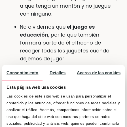
a que tenga un montón y no juegue
con ninguno.
No olvidemos que
el juego es
educación
, por lo que también
formará parte de él el hecho de
recoger todos los juguetes cuando
dejemos de jugar.
Fomenta el contacto tanto con niños
Consentimiento
Detalles
Acerca de las cookies
de su edad como con niños mayores.
Lo importante es que aceptes el
Esta página web usa cookies
desarrollo individual de tu hijo
Las cookies de este sitio web se usan para personalizar el
fomentando sus capacidades.
contenido y los anuncios, ofrecer funciones de redes sociales y
analizar el tráfico. Además, compartimos información sobre el
Los juegos ofrecen una posibilidad
uso que haga del sitio web con nuestros partners de redes
excelente para tranquilizar a tu hijo
sociales, publicidad y análisis web, quienes pueden combinarla