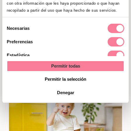
con otra información que les haya proporcionado o que hayan
cuando está llorando o enfadado
o
recopilado a partir del uso que haya hecho de sus servicios.
para distraerlo en situaciones en las
que esté asustado.
Selección
Necesarias
de
Si trabajas en casa
puedes reservar
consentimiento
Preferencias
una zona de juegos para que tu hijo
juegue
, duerma y te vea, mientras
Estadística
trabajas. Podrás trabajar y disfrutar
Permitir todas
de la presencia de tu hijo.
Marketing
Permitir la selección
Denegar