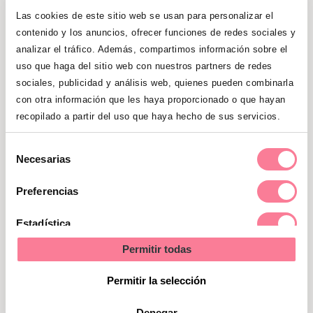
matificados, tienen que destacar por
Las cookies de este sitio web se usan para personalizar el
encima de todo, así que darles un toque
contenido y los anuncios, ofrecer funciones de redes sociales y
de brillo o iluminarlos con un tono un poco
analizar el tráfico. Además, compartimos información sobre el
uso que haga del sitio web con nuestros partners de redes
más claro ayudándonos de un pincel,
sociales, publicidad y análisis web, quienes pueden combinarla
harán que luzcan más jugosos y carnosos,
con otra información que les haya proporcionado o que hayan
dando a nuestros labios mayor volumen.
recopilado a partir del uso que haya hecho de sus servicios.
También podemos atrevernos con tonos
Selección
Necesarias
dorados, y colores fuertes como el
de
marrón, el vino o el burdeos, aunque hay
consentimiento
Preferencias
que tener cuidado con estos últimos pues
en labios que sean demasiado finos puede
Estadística
no quedar del todo bien, dando sensación
Permitir todas
Marketing
de que los labios se hunden. Para utilizarlos
Permitir la selección
sin miedo, los labios deben ser carnosos y
bien proporcionados y, al igual que con los
Denegar