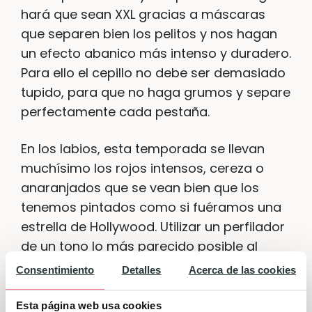
hará que sean XXL gracias a máscaras
que separen bien los pelitos y nos hagan
un efecto abanico más intenso y duradero.
Para ello el cepillo no debe ser demasiado
tupido, para que no haga grumos y separe
perfectamente cada pestaña.
En los labios, esta temporada se llevan
muchísimo los rojos intensos, cereza o
anaranjados que se vean bien que los
tenemos pintados como si fuéramos una
estrella de Hollywood. Utilizar un perfilador
de un tono lo más parecido posible al
color de los labios vuelve a ser tendencia
Consentimiento
Detalles
Acerca de las cookies
para que queden más perfectos y
delineados, y nada de dejarlos sin brillo o
Esta página web usa cookies