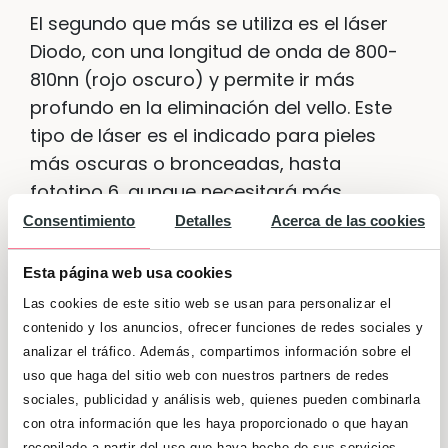
El segundo que más se utiliza es el láser
Diodo, con una longitud de onda de 800-
810nn (rojo oscuro) y permite ir más
profundo en la eliminación del vello. Este
tipo de láser es el indicado para pieles
más oscuras o bronceadas, hasta
fototipo 6, aunque necesitará más
sesiones que las pieles claras. Es menos
Consentimiento
Detalles
Acerca de las cookies
doloroso, y prácticamente no tiene riesgo
de quemadura así que no es necesario
Esta página web usa cookies
ningún analgésico.
Las cookies de este sitio web se usan para personalizar el
contenido y los anuncios, ofrecer funciones de redes sociales y
Antes de comenzar un tratamiento de
analizar el tráfico. Además, compartimos información sobre el
uso que haga del sitio web con nuestros partners de redes
depilación láser
debes tener en cuenta
sociales, publicidad y análisis web, quienes pueden combinarla
una serie de factores
: no se deben usar
con otra información que les haya proporcionado o que hayan
autobronceadores ni pasar por rayos UVA
recopilado a partir del uso que haya hecho de sus servicios.