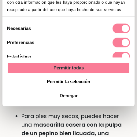
con otra información que les haya proporcionado o que hayan
recopilado a partir del uso que haya hecho de sus servicios.
Selección
Necesarias
de
consentimiento
Preferencias
Estadística
Permitir todas
Marketing
Mascarillas para pies secos
Permitir la selección
Para
pies secos
puedes probar a hacer las
Denegar
siguientes mascarillas:
Para pies muy secos, puedes hacer
una
mascarilla casera con la pulpa
de un pepino bien licuada, una