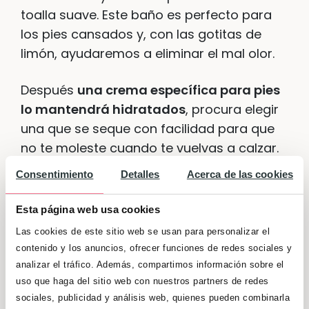
toalla suave. Este baño es perfecto para
los pies cansados y, con las gotitas de
limón, ayudaremos a eliminar el mal olor.
Después
una crema específica para pies
lo mantendrá hidratados
, procura elegir
una que se seque con facilidad para que
no te moleste cuando te vuelvas a calzar.
Ingredientes como el aloe vera, el aceite
Consentimiento
Detalles
Acerca de las cookies
de argán o la rosa mosqueta regenerarán
la piel, servirán para hidratar en
Esta página web usa cookies
profundidad los pies y evitarán las grietas.
Las cookies de este sitio web se usan para personalizar el
contenido y los anuncios, ofrecer funciones de redes sociales y
analizar el tráfico. Además, compartimos información sobre el
uso que haga del sitio web con nuestros partners de redes
sociales, publicidad y análisis web, quienes pueden combinarla