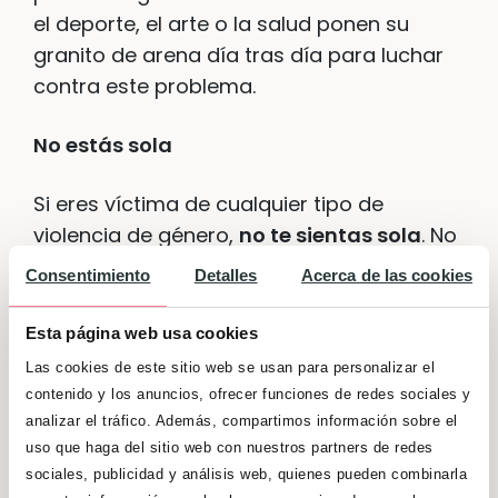
el deporte, el arte o la salud ponen su
granito de arena día tras día para luchar
contra este problema.
No estás sola
Si eres víctima de cualquier tipo de
violencia de género,
no te sientas sola
. No
lo estás. Si sufres cualquier tipo de
Consentimiento
Detalles
Acerca de las cookies
maltrato, es hora de contarlo. Estamos de
tu lado, la sociedad te apoya y tu entorno
Esta página web usa cookies
también. Y son muchos los recursos que
Las cookies de este sitio web se usan para personalizar el
tienes a tu alcance para acabar de una
contenido y los anuncios, ofrecer funciones de redes sociales y
vez por toda con esta situación. Puedes
analizar el tráfico. Además, compartimos información sobre el
descargarte la
aplicación ‘Libres’ en tu
uso que haga del sitio web con nuestros partners de redes
sociales, publicidad y análisis web, quienes pueden combinarla
móvil
, cuyo icono aparece camuflado en