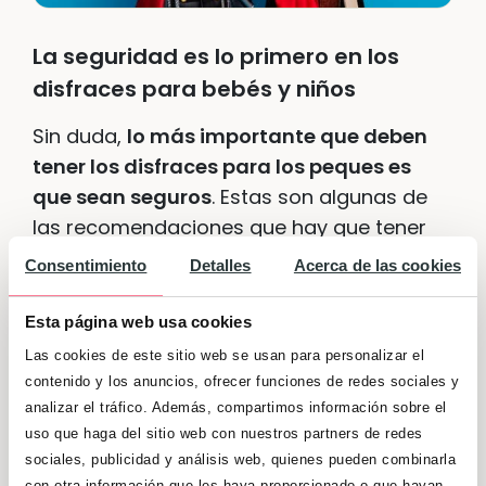
La seguridad es lo primero en los
disfraces para bebés y niños
Sin duda,
lo más importante que deben
tener los disfraces para los peques es
que sean seguros
. Estas son algunas de
las recomendaciones que hay que tener
en cuenta:
Consentimiento
Detalles
Acerca de las cookies
Asegúrate de que el disfraz
no tenga
Esta página web usa cookies
elementos susceptibles de ser
Las cookies de este sitio web se usan para personalizar el
tragados por un niño
que se puedan
contenido y los anuncios, ofrecer funciones de redes sociales y
soltar: botones, cuentas, abalorios…
analizar el tráfico. Además, compartimos información sobre el
Tampoco puede llevar cintas largas,
uso que haga del sitio web con nuestros partners de redes
sociales, publicidad y análisis web, quienes pueden combinarla
por el riesgo de que se enreden en el
con otra información que les haya proporcionado o que hayan