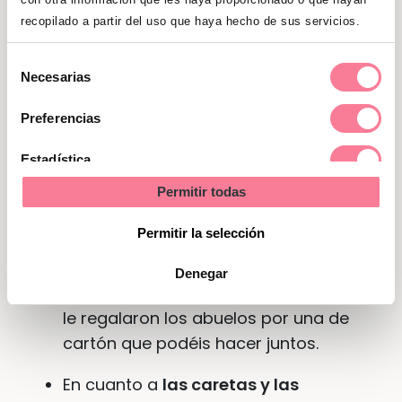
cuello.
recopilado a partir del uso que haya hecho de sus servicios.
Otro aspecto para tener en cuenta es
Selección
que los
materiales
con los que está
Necesarias
de
fabricado el disfraz
no sean
consentimiento
Preferencias
inflamables.
Estadística
Comprueba que
el disfraz no tenga
objetos con punta
con los que se
Permitir todas
Marketing
pueda pinchar o cortar el pequeño.
Permitir la selección
Igual puedes sustituir la varita mágica
por una galleta mágica. O cambiar
Denegar
esa espada de madera tan chula que
le regalaron los abuelos por una de
cartón que podéis hacer juntos.
En cuanto a
las caretas y las