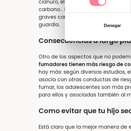
cianuro, el tolueno, el gas butano 
carbono… Permanecen ahí aunque se 
graves consecuencias para la salud 
guardia.
Denegar
Consecuencias a largo pl
Otro de los aspectos que no podemo
fumadores tienen más riesgo de co
hay más: según diversos estudios, 
asocia con otras conductas de riesgo
fumar, los adolescentes son más pro
para ellos y asociadas también al m
Como evitar que tu hijo s
Está claro que la mejor manera de e