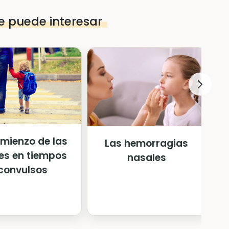
e puede interesar
omienzo de las
Las hemorragias
es en tiempos
nasales
convulsos