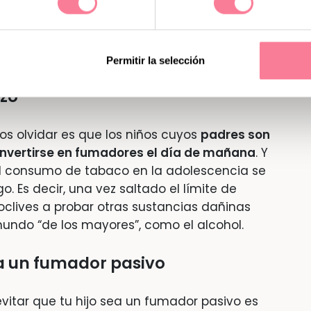
de los mecheros, arsénico, plomo, monóxido de
abra la ventana para ventilar y tienen
de los niños, así que no podemos bajar la
Permitir la selección
azo
s olvidar es que los niños cuyos
padres son
nvertirse en fumadores el día de mañana
. Y
el consumo de tabaco en la adolescencia se
. Es decir, una vez saltado el límite de
clives a probar otras sustancias dañinas
undo “de los mayores”, como el alcohol.
ea un fumador pasivo
vitar que tu hijo sea un fumador pasivo es