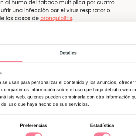
ón al humo del tabaco multiplica por cuatro
frir una infección por el virus respiratorio
de los casos de
bronquiolitis
.
n tabaco sufren también más episodios de
Detalles
tercera mano”
s
mano, el que inhala el fumador; el humo de
n el ambiente mientras se fuma, y luego el
b se usan para personalizar el contenido y los anuncios, ofrecer
s, compartimos información sobre el uso que haga del sitio web 
ntaminación residual que persiste después
 análisis web, quienes pueden combinarla con otra información q
nocivas que se depositan en el polvo y quedan
r del uso que haya hecho de sus servicios.
rtinas y alfombras o el las paredes durante
Preferencias
Estadística
químicos y metales venenosos como el