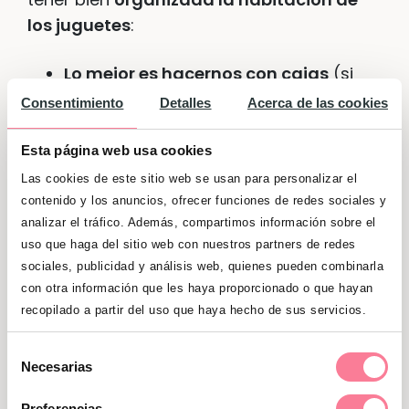
los juguetes
:
Lo mejor es hacernos con cajas
(si
pueden ser todas del mismo tamaño
Consentimiento
Detalles
Acerca de las cookies
quedará más bonito) para ordenar
los juguetes de nuestros hijos por
Esta página web usa cookies
categorías. Esto es, muñecos con
Las cookies de este sitio web se usan para personalizar el
muñecos, los disfraces todos juntos,
contenido y los anuncios, ofrecer funciones de redes sociales y
los legos todos en el mismo lugar…
analizar el tráfico. Además, compartimos información sobre el
uso que haga del sitio web con nuestros partners de redes
Después toca marcar la caja con el
sociales, publicidad y análisis web, quienes pueden combinarla
con otra información que les haya proporcionado o que hayan
nombre de su contenido o un dibujo.
recopilado a partir del uso que haya hecho de sus servicios.
Ordenar los juguetes de los niños de
esta manera no solo contribuirá a
Selección
Necesarias
tener su espacio más recogido, sino
de
que también les ayudará a establecer
consentimiento
Preferencias