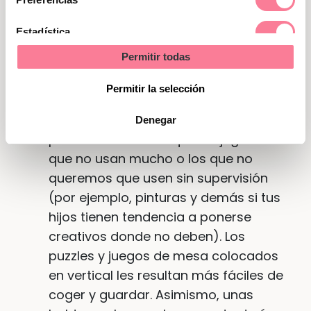
categorías mentales, proceso este
muy beneficioso, por ejemplo, para
el
Estadística
aprendizaje de las matemáticas
.
Permitir todas
Marketing
Una estantería nos permitirá colocar
Permitir la selección
las cajas apiladas unas encima de
otras.
En los estantes superiores
Denegar
podemos colocar aquellos juguetes
que no usan mucho o los que no
queremos que usen sin supervisión
(por ejemplo, pinturas y demás si tus
hijos tienen tendencia a ponerse
creativos donde no deben). Los
puzzles y juegos de mesa colocados
en vertical les resultan más fáciles de
coger y guardar. Asimismo, unas