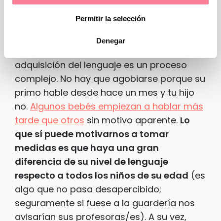
hacemos?
Marketing
Permitir la selección
No agobiarse
Denegar
Cada niño tiene sus propios ritmos y la
adquisición del lenguaje es un proceso
complejo. No hay que agobiarse porque su
primo hable desde hace un mes y tu hijo
no.
Algunos bebés empiezan a hablar más
tarde que otros
sin motivo aparente.
Lo
que sí puede motivarnos a tomar
medidas es que haya una gran
diferencia de su nivel de lenguaje
respecto a todos los niños de su edad
(es
algo que no pasa desapercibido;
seguramente si fuese a la guardería nos
avisarían sus profesoras/es). A su vez,