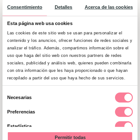
Consentimiento
Detalles
Acerca de las cookies
Esta página web usa cookies
Las cookies de este sitio web se usan para personalizar el
contenido y los anuncios, ofrecer funciones de redes sociales y
analizar el tráfico. Además, compartimos información sobre el
uso que haga del sitio web con nuestros partners de redes
sociales, publicidad y análisis web, quienes pueden combinarla
con otra información que les haya proporcionado o que hayan
Consejos si tu hijo tiene un
recopilado a partir del uso que haya hecho de sus servicios.
trastorno del lenguaje
Selección
Necesarias
de
Llegas a la consulta con el pediatra, que
consentimiento
Preferencias
sin pretender alarmarnos nos advierte que
el niño podría tener un
trastorno en el
Estadística
desarrollo del lenguaje
, ¿y ahora qué
Permitir todas