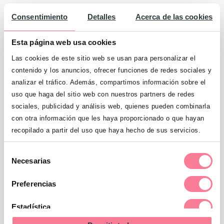
su experiencia en este mundo.
Consentimiento
Detalles
Acerca de las cookies
El entusiasmo
Esta página web usa cookies
¿Es de los que levanta la mano o grita
Las cookies de este sitio web se usan para personalizar el
“¡yo!” cuando alguien pregunta quién
contenido y los anuncios, ofrecer funciones de redes sociales y
quiere ir al parque? Las muestras de
analizar el tráfico. Además, compartimos información sobre el
uso que haga del sitio web con nuestros partners de redes
entusiasmo ante cualquier actividad son
sociales, publicidad y análisis web, quienes pueden combinarla
otra señal inequívoca de que el niño
con otra información que les haya proporcionado o que hayan
disfruta con lo que hace y es feliz.
recopilado a partir del uso que haya hecho de sus servicios.
La sociabilidad
Selección
Necesarias
de
El juego con otros, la interacción, indica
consentimiento
Preferencias
que se siente cómodo en ese ambiente.
Los niños suelen tardar un tiempo en
Estadística
disfrutar de la compañía de sus iguales,