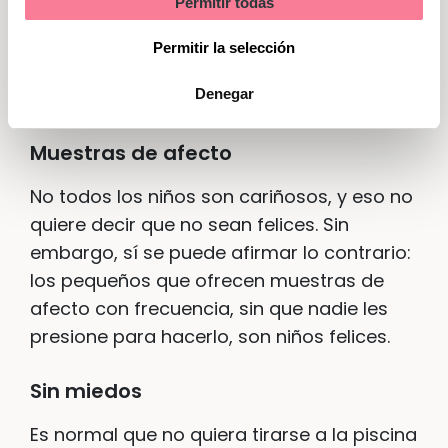
Permitir todas
pero en cuanto aprenden a socializar
Marketing
suelen apreciarlo. Si ves que se lo pasa en
Permitir la selección
grande cuando juega con otros, es
Denegar
síntoma de que es un niño feliz.
Muestras de afecto
No todos los niños son cariñosos, y eso no
quiere decir que no sean felices. Sin
embargo, sí se puede afirmar lo contrario:
los pequeños que ofrecen muestras de
afecto con frecuencia, sin que nadie les
presione para hacerlo, son niños felices.
Sin miedos
Es normal que no quiera tirarse a la piscina