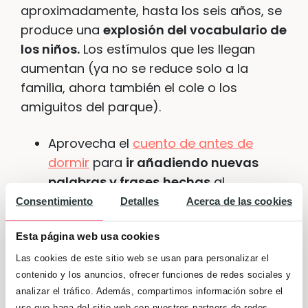
aproximadamente, hasta los seis años, se
produce una
explosión del vocabulario de
los niños.
Los estímulos que les llegan
aumentan (ya no se reduce solo a la
familia, ahora también el cole o los
amiguitos del parque).
Aprovecha el
cuento de antes de
dormir
para
ir añadiendo nuevas
palabras y frases
hechas
al
vocabulario de tu hijo.
Consentimiento
Detalles
Acerca de las cookies
Aunque esté bien adaptar las historias
Esta página web usa cookies
a su edad,
no caigas en la tentación
Las cookies de este sitio web se usan para personalizar el
de cambiar todas las palabras que
contenido y los anuncios, ofrecer funciones de redes sociales y
no sepa
; aunque en ese momento no
analizar el tráfico. Además, compartimos información sobre el
uso que haga del sitio web con nuestros partners de redes