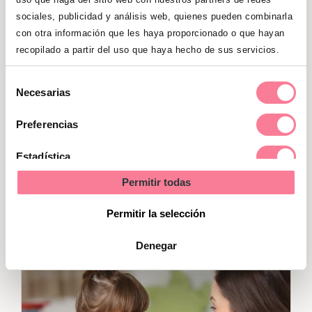
sea capaz de entenderla, a fuerza de
sociales, publicidad y análisis web, quienes pueden combinarla
escuchar muchas veces un vocablo
con otra información que les haya proporcionado o que hayan
nuevo acabará adquiriéndolo.
recopilado a partir del uso que haya hecho de sus servicios.
En esta época empiezan a ser cada
Selección
vez menos comunes las sobre-
Necesarias
de
generalizaciones, o el hecho
de
consentimiento
Preferencias
llamar a todos los elementos de una
misma categoría con el mismo
Estadística
nombre
(por ejemplo, utilizar perro
Permitir todas
para referirse a todos los animales de
Marketing
cuatro patas).
Permitir la selección
Denegar