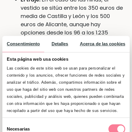
vestido se sitúa entre los 350 euros de
media de Castilla y León y los 500
euros de Alicante, aunque hay
opciones desde los 96 a los 1.235
euros, y para los niños los precios
Consentimiento
Detalles
Acerca de las cookies
varían si elegimos el clásico traje de
almirante o un conjunto de pantalón,
Esta página web usa cookies
camisa y chaqueta o americana.
Las cookies de este sitio web se usan para personalizar el
contenido y los anuncios, ofrecer funciones de redes sociales y
Los complementos.
Encarecen mucho
analizar el tráfico. Además, compartimos información sobre el
el resultado final, ya que hay que
uso que haga del sitio web con nuestros partners de redes
añadir la medalla de oro o la cruz, el
sociales, publicidad y análisis web, quienes pueden combinarla
reloj, el calzado, el tocado en caso de
con otra información que les haya proporcionado o que hayan
las niñas, etc.
recopilado a partir del uso que haya hecho de sus servicios.
El reportaje fotográfico.
Sigue
Selección
Necesarias