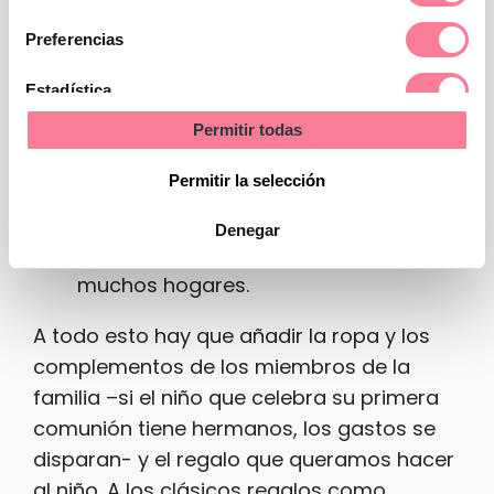
de
haciéndose el álbum tradicional,
consentimiento
analógico, aunque con refuerzo del
Preferencias
digital, con fotos extra. En algunas
Estadística
parroquias se contrata a un fotógrafo
para que haga el reportaje de la
Permitir todas
Marketing
ceremonia de manera colectiva. Las
Permitir la selección
fotos para los recordatorios, con
diferentes presentaciones, se
Denegar
mantienen como un gasto fijo en
muchos hogares.
A todo esto hay que añadir la ropa y los
complementos de los miembros de la
familia –si el niño que celebra su primera
comunión tiene hermanos, los gastos se
disparan- y el regalo que queramos hacer
al niño. A los clásicos regalos como