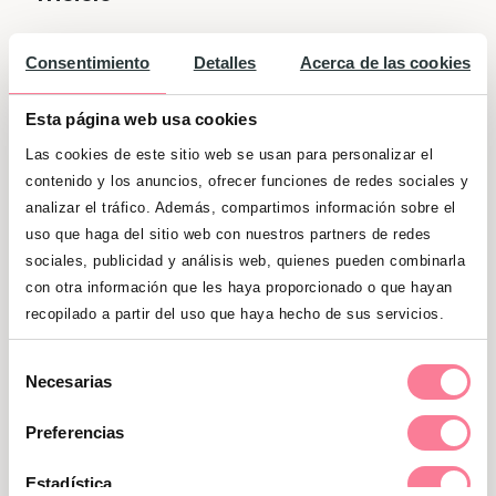
Perfecta para peques de
entre 3 a 4 años
.
Consentimiento
Detalles
Acerca de las cookies
Es una alternativa a la bici sin pedales:
el
niño adquiere más fuerza y coordinación
,
Esta página web usa cookies
y va aprendiendo a dar a los pedales.
Las cookies de este sitio web se usan para personalizar el
Muchos triciclos incluyen la posibilidad de
contenido y los anuncios, ofrecer funciones de redes sociales y
engancharles un palo que permite a los
analizar el tráfico. Además, compartimos información sobre el
padres empujar al niño si se cansa de
uso que haga del sitio web con nuestros partners de redes
pedalear, por lo que a partir de cierta
sociales, publicidad y análisis web, quienes pueden combinarla
edad puede sustituir al carrito en algunas
con otra información que les haya proporcionado o que hayan
recopilado a partir del uso que haya hecho de sus servicios.
situaciones.
Selección
Necesarias
de
consentimiento
Triciclo
Preferencias
Estadística