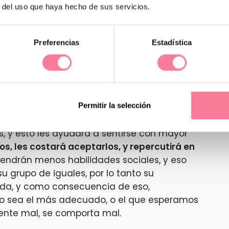
r del uso que haya hecho de sus servicios.
ntes, o en ocasiones opuestos, no solo
a, y en la dinámica familiar, sino que
en el comportamiento y en la salud
Preferencias
Estadística
en los límites,
los niños crecen con
tar los limites que se les intente establecer.
Permitir la selección
ensables para que los niños crezcan en un
s, y esto les ayudará a sentirse con mayor
ros, les costará aceptarlos, y repercutirá en
endrán menos habilidades sociales, y eso
 grupo de iguales, por lo tanto su
da, y como consecuencia de eso,
o sea el más adecuado, o el que esperamos
iente mal, se comporta mal.