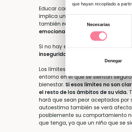
que hayan recopilado a parti
Educar con estilos de crianza difere
implica un gran desgaste en la parej
Selección
también
repercutirá directamente 
Necesarias
de
emocional de los niños.
consentimiento
Si no hay equilibrio en las normas y 
inseguridad
, y les costará más respe
Denegar
Los límites y las normas son indisp
entorno en el que se sientan seguro
bienestar.
Si esos limites no son cla
el resto de los ámbitos de su vida.
T
hará que sean peor aceptados por su
autoestima también se verá afecta
posiblemente su comportamiento n
que tenga, ya que un niño que se s