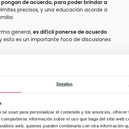
e pongan de acuerdo, para poder brindar a
 limites precisos, y una educación acorde a
milia.
orma general,
es difícil ponerse de acuerdo
 y esto es un importante foco de discusiones
Detalles
diferente a los hijos?
 la disciplina positiva?
s
b se usan para personalizar el contenido y los anuncios, ofrecer
s, compartimos información sobre el uso que haga del sitio web 
al educar diferente a los hijos?
 análisis web, quienes pueden combinarla con otra información q