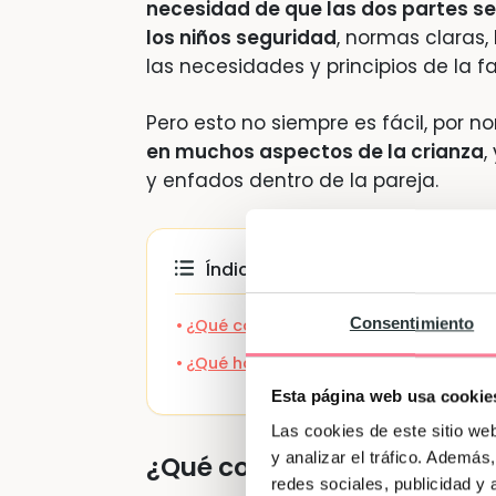
necesidad de que las dos partes s
los niños seguridad
, normas claras,
las necesidades y principios de la fa
Pero esto no siempre es fácil, por n
en muchos aspectos de la crianza
,
y enfados dentro de la pareja.
Índice de contenidos
Consentimiento
¿Qué consecuencias se dan al educar 
¿Qué hago con mi pareja si no cree en
Esta página web usa cookie
Las cookies de este sitio we
y analizar el tráfico. Ademá
¿Qué consecuencias se dan 
redes sociales, publicidad y