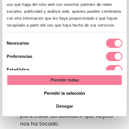
suelo frente al niño. Después se le pide
uso que haga del sitio web con nuestros partners de redes
sociales, publicidad y análisis web, quienes pueden combinarla
que cierre los ojos y se da la vuelta a
con otra información que les haya proporcionado o que hayan
una. El niño debe recurrir a su
recopilado a partir del uso que haya hecho de sus servicios.
memoria para decir cuál falta (¡En
inglés, por supuesto!)
Selección
Necesarias
de
¿Quién es quién? / Who am I?
Para
consentimiento
Preferencias
jugar en grupo. A cada jugador le toca
una tarjeta dada vuelta, sin mirarla
Estadística
debe colocársela en la frente, de
Permitir todas
manera que todos sepan qué tienen
Marketing
los otros jugadores pero no qué
Permitir la selección
palabra les ha tocado a cada uno.
Denegar
Hay que hacer preguntas en inglés
para tratar de descubrir qué tarjeta
nos ha tocado.