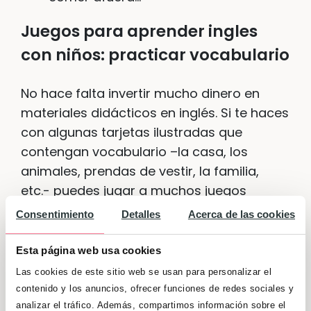
Juegos para aprender ingles
con niños: practicar vocabulario
No hace falta invertir mucho dinero en
materiales didácticos en inglés. Si te haces
con algunas tarjetas ilustradas que
contengan vocabulario –la casa, los
animales, prendas de vestir, la familia,
etc.- puedes jugar a muchos juegos
divertidos con los que los niños consiguen
Consentimiento
Detalles
Acerca de las cookies
aprender inglés de forma amena y
divertida:
Esta página web usa cookies
Las cookies de este sitio web se usan para personalizar el
¿Cuál falta? / Which one is missing?
contenido y los anuncios, ofrecer funciones de redes sociales y
Se colocan todas las tarjetas en el
analizar el tráfico. Además, compartimos información sobre el