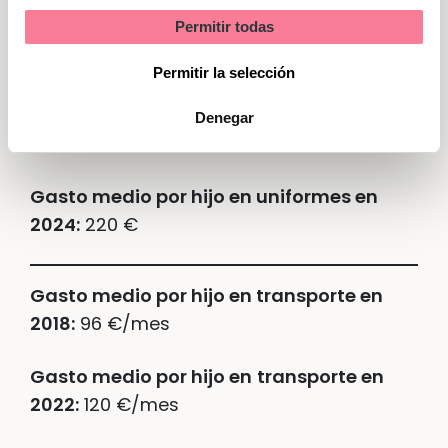
Permitir todas
Gasto medio por hijo en uniformes en
Marketing
2018:
151 €
Permitir la selección
Gasto medio por hijo en uniformes en
Denegar
2022:
161 €
Gasto medio por hijo en uniformes en
2024:
220 €
Gasto medio por hijo en transporte en
2018:
96 €/mes
Gasto medio por hijo en
transporte en
2022:
120 €/mes