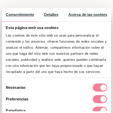
Gasto medio por hijo en centro público en
Consentimiento
Detalles
Acerca de las cookies
2022:
1000 €
Esta página web usa cookies
Gasto medio por hijo en centro público en
Las cookies de este sitio web se usan para personalizar el
2024:
1200 €
contenido y los anuncios, ofrecer funciones de redes sociales y
analizar el tráfico. Además, compartimos información sobre el
uso que haga del sitio web con nuestros partners de redes
Gasto medio por hijo material escolar
sociales, publicidad y análisis web, quienes pueden combinarla
(libros + material escolar) en 2018:
280 €
con otra información que les haya proporcionado o que hayan
recopilado a partir del uso que haya hecho de sus servicios.
Gasto medio por hijo material escolar
(libros + material escolar) en 2022:
295 €
Selección
Necesarias
de
Gasto medio por hijo material escolar
consentimiento
Preferencias
(libros + material escolar) en 2024:
288 €
Estadística