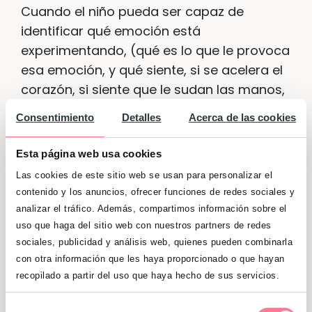
Cuando el niño pueda ser capaz de
identificar qué emoción está
experimentando, (qué es lo que le provoca
esa emoción, y qué siente, si se acelera el
corazón, si siente que le sudan las manos,
si nota que se sonroja etc etc), es bueno
Consentimiento
Detalles
Acerca de las cookies
enseñarle estrategias para poder
regularlas.
Esta técnica le enseñará a no
Esta página web usa cookies
reaccionar de forma impulsiva y poder
Las cookies de este sitio web se usan para personalizar el
relajarse hasta poder actuar de forma
contenido y los anuncios, ofrecer funciones de redes sociales y
más tranquila
. No es una técnica que
analizar el tráfico. Además, compartimos información sobre el
busca evadirle del problema, sino que
uso que haga del sitio web con nuestros partners de redes
ayuda a los más pequeños a aprender la
sociales, publicidad y análisis web, quienes pueden combinarla
con otra información que les haya proporcionado o que hayan
importancia de tomarse el tiempo
recopilado a partir del uso que haya hecho de sus servicios.
necesario cuando la situación les
desborda, para así después poder actuar
Selección