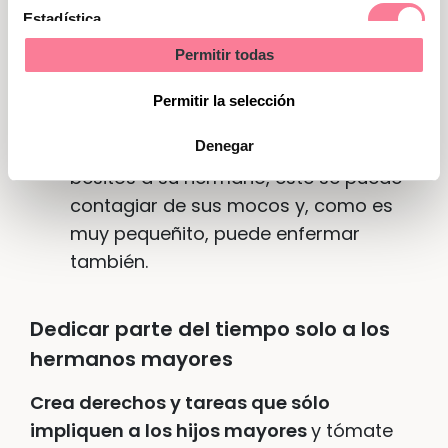
niños no miden su fuerza.
Estadística
Permitir todas
Además, vigila los posibles contagios
Marketing
de catarros entre hermanos. Con
Permitir la selección
buenas palabras se puede explicar al
hermano mayor que si le da muchos
Denegar
besitos a su hermano, éste se puede
contagiar de sus mocos y, como es
muy pequeñito, puede enfermar
también.
Dedicar parte del tiempo solo a los
hermanos mayores
Crea derechos y tareas que sólo
impliquen a los hijos mayores
y tómate