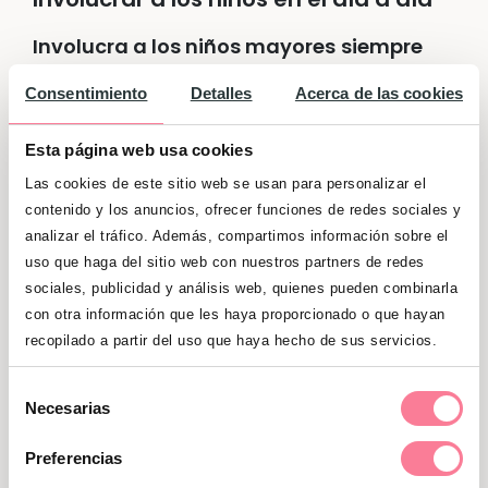
Involucra a los niños mayores
siempre
que sea posible en todo lo que hagas
Consentimiento
Detalles
Acerca de las cookies
durante el día
y déjalos participar en el
cuidado y la limpieza del bebé:
Esta página web usa cookies
Las cookies de este sitio web se usan para personalizar el
Acurrúcalos mientras le das el pecho
contenido y los anuncios, ofrecer funciones de redes sociales y
al bebé; déjalos jugar con el bebé,
analizar el tráfico. Además, compartimos información sobre el
cogerlo en brazos,
darle el chupete
.
uso que haga del sitio web con nuestros partners de redes
sociales, publicidad y análisis web, quienes pueden combinarla
Puedes también dejarlos participar en
con otra información que les haya proporcionado o que hayan
las compras y en las tareas
recopilado a partir del uso que haya hecho de sus servicios.
domésticas, pero sin forzarlo, que le
salga a él intentar participar.
Selección
Necesarias
de
Por otro lado, debes tener cuidado,
consentimiento
Preferencias
pues un bebé es muy frágil y muchos