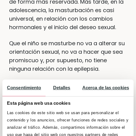
de forma más reservada. Más tarde, en la
adolescencia, la masturbación es casi
universal, en relación con los cambios
hormonales y el inicio del deseo sexual.
Que el niño se masturbe no va a alterar su
orientación sexual, no va a hacer que sea
promiscuo y, por supuesto, no tiene
ninguna relación con la epilepsia.
Si consideramos que casi todos los niños
Consentimiento
Detalles
Acerca de las cookies
más tarde o más temprano se masturban
y que lo hacen porque realmente les
Esta página web usa cookies
gusta, no habría que hacer nada, salvo
Las cookies de este sitio web se usan para personalizar el
dejar al niño tranquilo. Conviene tener
contenido y los anuncios, ofrecer funciones de redes sociales y
claro que aunque los padres lo intenten,
analizar el tráfico. Además, compartimos información sobre el
no van a conseguir que deje de hacerlo de
uso que haga del sitio web con nuestros partners de redes