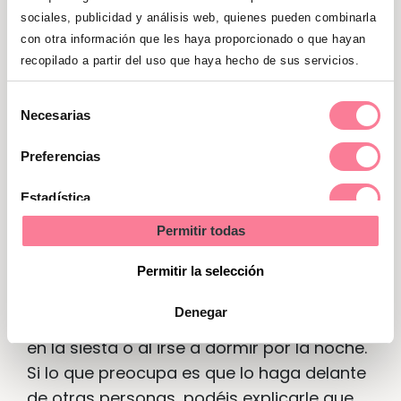
sociales, publicidad y análisis web, quienes pueden combinarla
forma inmediata. Así que habrá que
con otra información que les haya proporcionado o que hayan
aceptarlo como lo que es: una situación
recopilado a partir del uso que haya hecho de sus servicios.
normal. Las reprimendas, castigos, etc.
pueden tener un efecto negativo, porque
Selección
Necesarias
pueden reforzar esa conducta.
de
consentimiento
Preferencias
Si creéis que la masturbación puede tener
relación con el aburrimiento, podéis
Estadística
intentar mantenerle ocupado con
Permitir todas
Marketing
actividades que le atraigan.
Probablemente, habrá que ser aún más
Permitir la selección
tolerante cuando la masturbación se
Denegar
produzca en los momentos de descanso:
en la siesta o al irse a dormir por la noche.
Si lo que preocupa es que lo haga delante
de otras personas, podéis explicarle que