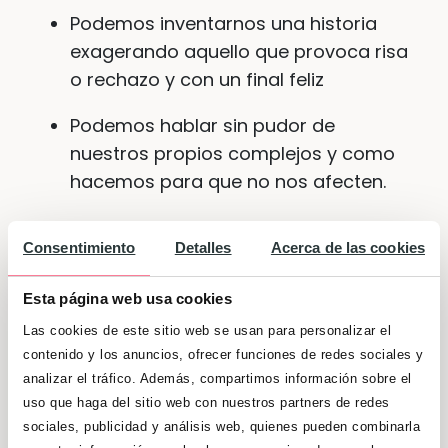
Podemos inventarnos una historia
exagerando aquello que provoca risa
o rechazo y con un final feliz
Podemos hablar sin pudor de
nuestros propios complejos y como
hacemos para que no nos afecten.
Recordad:
nosotros, los padres y madres,
Consentimiento
Detalles
Acerca de las cookies
somos el espejo en el que se miran
nuestros hijos
, debemos acompañar y
Esta página web usa cookies
poner palabra a aquello que sienten,
Las cookies de este sitio web se usan para personalizar el
aunque en ocasiones pueda resultar duro
contenido y los anuncios, ofrecer funciones de redes sociales y
también para nosotros, pero también
analizar el tráfico. Además, compartimos información sobre el
debemos ser un ejemplo para ellos.
uso que haga del sitio web con nuestros partners de redes
sociales, publicidad y análisis web, quienes pueden combinarla