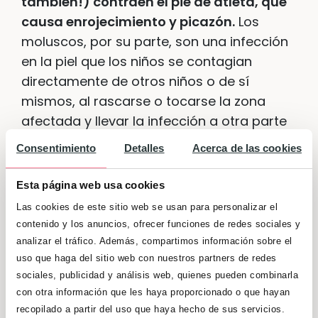
también!) contraen el pie de atleta
, que
causa enrojecimiento y picazón.
Los
moluscos, por su parte, son una infección
en la piel que los niños se contagian
directamente de otros niños o de sí
mismos, al rascarse o tocarse la zona
afectada y llevar la infección a otra parte
del cuerpo.
Consentimiento
Detalles
Acerca de las cookies
Conjuntivitis
Esta página web usa cookies
Las cookies de este sitio web se usan para personalizar el
En piscinas que no tienen suficiente cloro
contenido y los anuncios, ofrecer funciones de redes sociales y
también circulan los virus de la
analizar el tráfico. Además, compartimos información sobre el
conjuntivitis
, aunque también un exceso de
uso que haga del sitio web con nuestros partners de redes
sociales, publicidad y análisis web, quienes pueden combinarla
cloro puede provocar conjuntivitis
con otra información que les haya proporcionado o que hayan
irritativa.
En ambos casos el ojo está
recopilado a partir del uso que haya hecho de sus servicios.