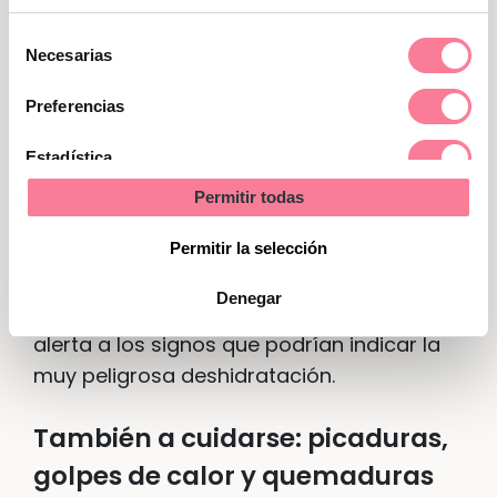
enrojecido, hay secreciones, lagrimeo y
las luces fuertes pueden molestar.
Selección
Necesarias
de
Gastroenteritis
consentimiento
Preferencias
Las molestias digestivas aparecen en
Estadística
verano, sobre todo debido a la dificultad
Permitir todas
Marketing
de mantener la cadena de frío de los
productos con caducidad
. En caso de
Permitir la selección
vómitos y diarreas es muy importante
Denegar
mantener al niño bien hidratado y estar
alerta a los signos que podrían indicar la
muy peligrosa deshidratación.
También a cuidarse: picaduras,
golpes de calor y quemaduras