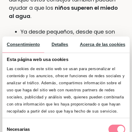
ayudar a que los
niños superen el miedo
al agua
.
Ya desde pequeños, desde que son
bebés, podemos ir acostumbrándoles
Consentimiento
Detalles
Acerca de las cookies
al líquido elemento haciendo que
la
hora del baño en casa sea
Esta página web usa cookies
agradable
y divertida.
Las cookies de este sitio web se usan para personalizar el
contenido y los anuncios, ofrecer funciones de redes sociales y
No obligarles a meterse en el agua si
analizar el tráfico. Además, compartimos información sobre el
no quieren
ni regañarles. Evitar
uso que haga del sitio web con nuestros partners de redes
decirles frases negativas como
“No
sociales, publicidad y análisis web, quienes pueden combinarla
seas cobarde”
o en las que se le
con otra información que les haya proporcionado o que hayan
compare con otros niños del tipo
recopilado a partir del uso que haya hecho de sus servicios.
“Pues a tu amigo/a no le da miedo
Selección
meterse en el agua”
. Si estamos con
Necesarias