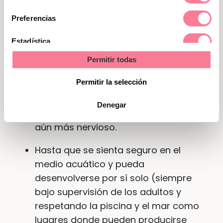
de
más gente, avisad a los demás para
consentimiento
Preferencias
que eviten hacer comentarios
negativos ante el miedo al agua del
Estadística
pequeño.
Permitir todas
Marketing
Es preferible
buscar un lugar y un
Permitir la selección
momento del día en el que la playa o
la piscina esté con poca gente,
para
Denegar
que no molesten al niño y le pongan
aún más nervioso.
Hasta que se sienta seguro en el
medio acuático y pueda
desenvolverse por sí solo (siempre
bajo supervisión de los adultos y
respetando la piscina y el mar como
lugares donde pueden producirse