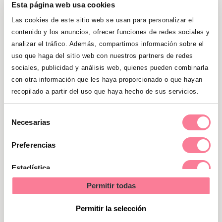
Esta página web usa cookies
Mostrar
al otro progenitor como una
parte importante de la vida del peque
Las cookies de este sitio web se usan para personalizar el
contenido y los anuncios, ofrecer funciones de redes sociales y
Intentar
que siga las rutinas como
analizar el tráfico. Además, compartimos información sobre el
antes de la separación
uso que haga del sitio web con nuestros partners de redes
sociales, publicidad y análisis web, quienes pueden combinarla
Informar
también en la escuela o en
con otra información que les haya proporcionado o que hayan
recopilado a partir del uso que haya hecho de sus servicios.
el colegio de la nueva situación, para
que puedan recibir el apoyo necesario
Selección
desde ahí
Necesarias
de
consentimiento
Los niños pueden seguir sintiendo las
Preferencias
dudas e inseguridades del divorcio de sus
Estadística
padres hasta 2 o 3 años después, por eso
siempre tenemos que estar dispuestos a
Permitir todas
Marketing
contestar a sus preguntas, aunque las
Permitir la selección
creamos ya resueltas porque todo