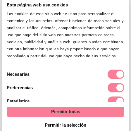
edad.
Si nos pilla totalmente
Esta página web usa cookies
desprevenidos, podemos simplemente
Las cookies de este sitio web se usan para personalizar el
decirle que no lo sabemos. No hay
contenido y los anuncios, ofrecer funciones de redes sociales y
necesidad de ser perfectos ni
analizar el tráfico. Además, compartimos información sobre el
demostrarles que tenemos todas las
uso que haga del sitio web con nuestros partners de redes
respuestas.
sociales, publicidad y análisis web, quienes pueden combinarla
con otra información que les haya proporcionado o que hayan
recopilado a partir del uso que haya hecho de sus servicios.
Selección
Necesarias
de
consentimiento
Preferencias
Estadística
Permitir todas
Marketing
Permitir la selección