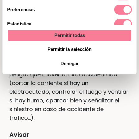
consentimiento
Preferencias
La actuación básica en primeros
auxilios se resume en las siglas P.A.S.
Estadística
(Proteger, Avisar, Socorrer).
Permitir todas
Marketing
Proteger
Permitir la selección
Hay que hacer seguro el lugar del
Denegar
accidente. Siempre es mejor alejar el
peligro que mover al niño accidentado
(cortar la corriente si hay un
electrocutado, controlar el fuego y ventilar
si hay humo, aparcar bien y señalizar el
siniestro en caso de accidente de
tráfico…).
Avisar