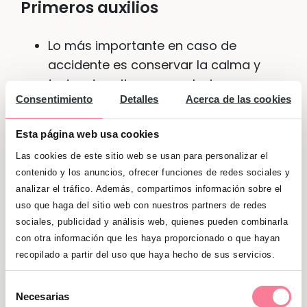
Primeros auxilios
Lo más importante en caso de
accidente es conservar la calma y
tratar de evitar nuevas lesiones o que
Consentimiento
Detalles
Acerca de las cookies
se agraven otras existentes.
Es importante no mover al niño
Esta página web usa cookies
accidentado, salvo que corra peligro
Las cookies de este sitio web se usan para personalizar el
en el lugar en que está o haya que
contenido y los anuncios, ofrecer funciones de redes sociales y
analizar el tráfico. Además, compartimos información sobre el
practicarle una reanimación
uso que haga del sitio web con nuestros partners de redes
cardiopulmonar.
sociales, publicidad y análisis web, quienes pueden combinarla
con otra información que les haya proporcionado o que hayan
Mientras el personal sanitario llega,
recopilado a partir del uso que haya hecho de sus servicios.
tranquiliza al herido y mantenlo
caliente; no es recomendable darle
Selección
Necesarias
comida, bebida ni medicación.
de