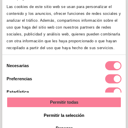
serían:
Las cookies de este sitio web se usan para personalizar el
contenido y los anuncios, ofrecer funciones de redes sociales y
analizar el tráfico. Además, compartimos información sobre el
Seguridad vial como peatones
uso que haga del sitio web con nuestros partners de redes
sociales, publicidad y análisis web, quienes pueden combinarla
Utilizar siempre las aceras para
con otra información que les haya proporcionado o que hayan
moverse por el pueblo o la ciudad.
recopilado a partir del uso que haya hecho de sus servicios.
En vías donde no haya aceras,
Selección
enseñarles que existen otros
Necesarias
de
elementos de separación entre
consentimiento
Preferencias
coches y peatones como bolardos o
marcas en el suelo
Estadística
Cuando son pequeños
Permitir todas
Marketing
(aproximadamente hasta los 7 u 8
Permitir la selección
años), ir siempre de la mano de un
adulto y preferiblemente por el lado