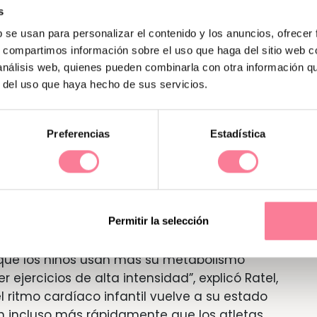
s
b se usan para personalizar el contenido y los anuncios, ofrecer
 crearon tres grupos: uno con niños varones
s, compartimos información sobre el uso que haga del sitio web 
es adultos poco acostumbrados al ejercicio y
 análisis web, quienes pueden combinarla con otra información q
e competían en triatlones o carreras
r del uso que haya hecho de sus servicios.
eron participación femenina, pero los autores
os similares.
Preferencias
Estadística
 en bicicleta de alta intensidad y midieron
es de oxígeno y las tasas de eliminación de
tudiar en cada grupo el ejercicio aeróbico –
ra producir energía– y anaeróbico –que
Permitir la selección
is y lactato y causa fatiga muscular–.
 que los niños usan más su metabolismo
ejercicios de alta intensidad”, explicó Ratel,
l ritmo cardíaco infantil vuelve a su estado
 incluso más rápidamente que los atletas.