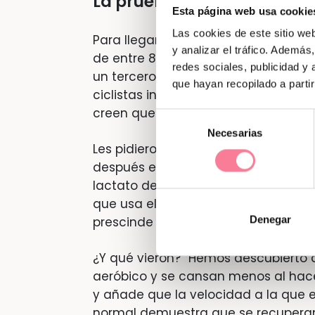
La prueba de la bicicleta
Esta página web usa cookie
Las cookies de este sitio we
Para llegar a estas conclusiones, se
y analizar el tráfico. Ademá
de entre 8 y 13 años; otro de hombr
redes sociales, publicidad y
un tercero de atletas masculinos qu
que hayan recopilado a parti
ciclistas internacionales. No incluy
creen que habrían obtenido resultad
Selección
Necesarias
de
Les pidieron que realizasen sesiones
consentimiento
después el ritmo cardíaco, los nivel
lactato de los participantes para es
que usa el oxígeno de la sangre pa
Denegar
prescinde de este y produce acidos
¿Y qué vieron? “Hemos descubierto
aeróbico y se cansan menos al hacer 
y añade que la velocidad a la que e
normal demuestra que se recuperan