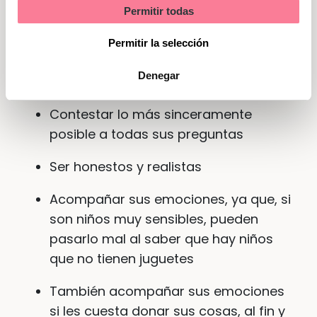
Permitir todas
Seguramente, después de todo esto,
Marketing
vuestros peques tengan muchas dudas y
Permitir la selección
preguntas sobre otros niños que no tienen
juguetes o ropa o comida… Es importante:
Denegar
Contestar lo más sinceramente
posible a todas sus preguntas
Ser honestos y realistas
Acompañar sus emociones, ya que, si
son niños muy sensibles, pueden
pasarlo mal al saber que hay niños
que no tienen juguetes
También acompañar sus emociones
si les cuesta donar sus cosas, al fin y